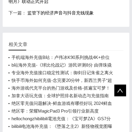
明月》联动正式开启
下一篇：
监管下的经济声音与抖音充钱现象
相关文章
手机端海外充值B站：卢伟冰K90系列挑战4K+价位
b站海外充值-《球比伦战记》游民评测8分 由弹珠撬
动的肉鸽王国
专业海外充值接口稳定性测试：御剑日记朱雀之离火
之主降临
快手币海外如何充值-念完要20分钟，新西兰男子“超
级姓名”创吉尼斯纪录
海外游戏代充平台的热门游戏及价格-抓遍宝可梦！
3DM推出《宝可梦传说 Z-A》专属地图
加拿大语玩充值：全球护照排名新动态与充值指南
绝区零充值问题解决-鲜血游戏有哪些好玩 2024鲜血
游戏排行榜前十
绝区零：荣耀MagicPad3 Pro引领行业新高度
hellochongzhibilibili電池充值：《宝可梦ZA》GS7分
PS+美服新增阵容公开
bilibili电池海外充值：《堕落之主2》新怪物视觉图曝