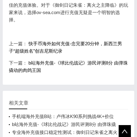
佳的充值体验。对于《御剑日记朱雀：离火之主降临》的玩
家来说，选择ov-sea.com进行充值无疑是一个明智的选
择。
上一篇：
快手币海外如何充值-念完要20分钟，新西兰男
子“超级姓名”创吉尼斯纪录
下一篇：
b站海外充值-《球比伦战记》游民评测8分 由弹珠
撬动的肉鸽王国
相关文章
手机端海外充值B站：卢伟冰K90系列挑战4K+价位
b站海外充值-《球比伦战记》游民评测8分 由弹珠撬
动的肉鸽王国
专业海外充值接口稳定性测试：御剑日记朱雀之离火