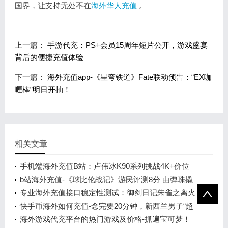
国界，让支持无处不在
海外华人充值
。
上一篇：
手游代充：PS+会员15周年短片公开，游戏盛宴
背后的便捷充值体验
下一篇：
海外充值app-《星穹铁道》Fate联动预告：“EX咖
喱棒”明日开抽！
相关文章
手机端海外充值B站：卢伟冰K90系列挑战4K+价位
b站海外充值-《球比伦战记》游民评测8分 由弹珠撬
动的肉鸽王国
专业海外充值接口稳定性测试：御剑日记朱雀之离火
之主降临
快手币海外如何充值-念完要20分钟，新西兰男子“超
级姓名”创吉尼斯纪录
海外游戏代充平台的热门游戏及价格-抓遍宝可梦！