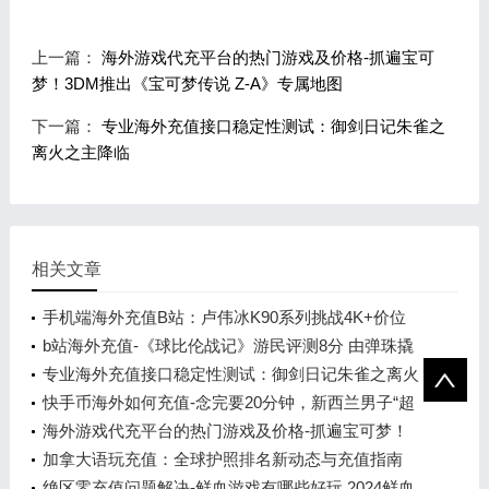
上一篇：
海外游戏代充平台的热门游戏及价格-抓遍宝可
梦！3DM推出《宝可梦传说 Z-A》专属地图
下一篇：
专业海外充值接口稳定性测试：御剑日记朱雀之
离火之主降临
相关文章
手机端海外充值B站：卢伟冰K90系列挑战4K+价位
b站海外充值-《球比伦战记》游民评测8分 由弹珠撬
动的肉鸽王国
专业海外充值接口稳定性测试：御剑日记朱雀之离火
之主降临
快手币海外如何充值-念完要20分钟，新西兰男子“超
级姓名”创吉尼斯纪录
海外游戏代充平台的热门游戏及价格-抓遍宝可梦！
3DM推出《宝可梦传说 Z-A》专属地图
加拿大语玩充值：全球护照排名新动态与充值指南
绝区零充值问题解决-鲜血游戏有哪些好玩 2024鲜血