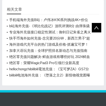
相关文章
手机端海外充值B站：卢伟冰K90系列挑战4K+价位
b站海外充值-《球比伦战记》游民评测8分 由弹珠撬
动的肉鸽王国
专业海外充值接口稳定性测试：御剑日记朱雀之离火
之主降临
快手币海外如何充值-念完要20分钟，新西兰男子“超
级姓名”创吉尼斯纪录
海外游戏代充平台的热门游戏及价格-抓遍宝可梦！
3DM推出《宝可梦传说 Z-A》专属地图
加拿大语玩充值：全球护照排名新动态与充值指南
绝区零充值问题解决-鲜血游戏有哪些好玩 2024鲜血
游戏排行榜前十
绝区零：荣耀MagicPad3 Pro引领行业新高度
hellochongzhibilibili電池充值：《宝可梦ZA》GS7分
PS+美服新增阵容公开
bilibili电池海外充值：《堕落之主2》新怪物视觉图曝
光，黑暗腐败风格引领潮流