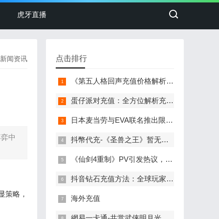
虎牙直播
点击排行
新闻资讯
《第五人格回声充值价格解析及uspeedcard.com充值流程指南
蛋仔派对充值：全方位解析充值流程与常见问题
日本麦当劳与EVA联名推出限定玩具，充值抖币参与抽奖赢取
博弈中
抖幣代充-《圣兽之王》暂无计划推出DLC或续集 也不会登陆PC
《仙剑4重制》PV引发热议，玩家戏称“村里第一个抖音充币的复读生”
抖音钻石充值方法：全球玩家的游戏充值指南
显策略，
海外充值
網易一卡通-共赏武侠明月光！《剑网3》×《秦时明月》联动正式开启