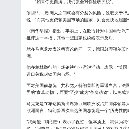
——“如果你更自满，我们就会对你征收关税”。
“到那时，欧洲人之间就会有分裂的风险，这取决于行
说：“而其他更依赖美国市场的国家，则会更快地屈服
《南华早报》指出，事实上，在欧盟针对中国电动汽
批评这一举措，其他一些国家也纷纷表示反对。
就在马克龙发表这番言论的同一天，德国总理朔尔茨也
洲。
他在柏林举行的一场钢铁行业游说活动上表示：“美国
进口关税封锁国内市场。”
面对美国前总统、共和党人特朗普即将重返白宫，法国
界的“食草动物”，而要“至少”成为“杂食动物”，以免
马克龙是在布达佩斯出席第五届欧洲政治共同体领导
欧洲而言，特朗普再次当选美国总统是一个“历史性的
“我向他（特朗普）表示了祝贺，但本质上，我认为我
说，“问题是：我们是否准备好捍卫欧洲人的利益？这