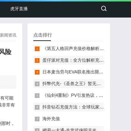
虎牙直播
点击排行
新闻资讯
《第五人格回声充值价格解析及uspeedcard.com充值流程指南
风险
蛋仔派对充值：全方位解析充值流程与常见问题
日本麦当劳与EVA联名推出限定玩具，充值抖币参与抽奖赢取
抖幣代充-《圣兽之王》暂无计划推出DLC或续集 也不会登陆PC
《仙剑4重制》PV引发热议，玩家戏称“村里第一个抖音充币的复读生”
洲有可能
续非常有
抖音钻石充值方法：全球玩家的游戏充值指南
海外充值
到那时，
網易一卡通-共赏武侠明月光！《剑网3》×《秦时明月》联动正式开启