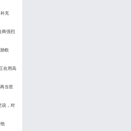
龙补充
造商强烈
威胁欧
正在用高
能再当世
龙说，对
”他