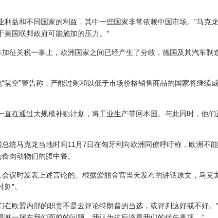
业利益和不同国家的利益，其中一些国家非常依赖中国市场。”马克
于美国联邦政府可能施加的压力。”
车加征关税一事上，欧洲国家之间已经产生了分歧，德国及其汽车制
“隔空”警告称，产能过剩和以低于市场价格销售商品的国家将继续
一直在通过大规模补贴计划，将工业生产带回本国。与此同时，他们
总统马克龙当地时间11月7日在匈牙利向欧洲同僚呼吁称，欧洲不
成为食肉动物们的腹中餐。
人会议时发表上述言论的。根据爱丽舍宫当天发布的讲话原文，马克
时刻”。
们在欧盟内部的职责不是去评论特朗普的当选，或评判这好或不好。
是唯一摆在我们面前的问题。我认为这应该是我们的优先事项。”