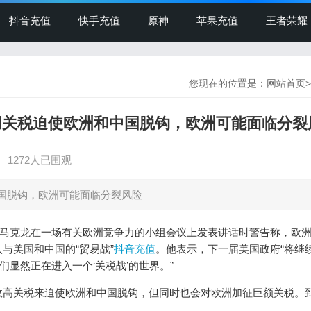
抖音充值
快手充值
原神
苹果充值
王者荣耀
您现在的位置是：
网站首页
>
用关税迫使欧洲和中国脱钩，欧洲可能面临分裂
】
1272人已围观
国脱钩，欧洲可能面临分裂风险
总统马克龙在一场有关欧洲竞争力的小组会议上发表讲话时警告称，欧
与美国和中国的“贸易战”
抖音充值
。他表示，下一届美国政府“将继
们显然正在进入一个‘关税战’的世界。”
收高关税来迫使欧洲和中国脱钩，但同时也会对欧洲加征巨额关税。