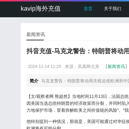
kavip海外充值
首页
关于我们
新闻资讯
抖音充值-马克龙警告：特朗普将动
2024-11-14 11:29
来源：凤凰网北美
【
新闻资讯
简介
马克龙警告：特朗普将动用关税迫使欧洲和中
【文/观察者网 熊超然】当地时间11月13日，法国
因美国当选总统特朗普的经济政策而分裂，并同时陷入
力地保护市场，冒着拆解欧美之间价值链的风险”。“我
他特别提到一种情况，那就是，美国可能通过对华征
欧洲将有可能分裂。