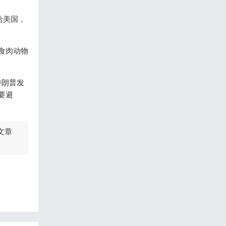
给美国，
食肉动物
特朗普发
要避
文章