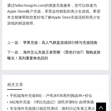
通过hellochongzhi.com的便捷充值服务，您可以快速为
Apple Store账户充值，享受这些精彩的美少女游戏。希望
本文能够帮助您更好地了解Apple Store充值流程和美少女
游戏的精选推荐。
上一篇：
苹果充值：高人气棋盘游戏排行榜与充值指南
下一篇：
海外怎么充值王者荣耀-《黑色行动7》预购皮肤
曝光！系列重要角色回归
相关文章
手机端海外充值B站：卢伟冰K90系列挑战4K+价位
b站海外充值-《球比伦战记》游民评测8分 由弹珠撬
动的肉鸽王国
专业海外充值接口稳定性测试：御剑日记朱雀之离火