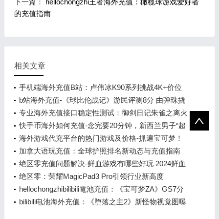
下一篇：
hellochongzhi王者海外充值：橄榄球游戏爱好者
的充值指南
相关文章
手机端海外充值B站：卢伟冰K90系列挑战4K+价位
b站海外充值-《球比伦战记》游民评测8分 由弹珠撬
动的肉鸽王国
专业海外充值接口稳定性测试：御剑日记朱雀之离火
之主降临
快手币海外如何充值-念完要20分钟，新西兰男子“超
级姓名”创吉尼斯纪录
海外游戏代充平台的热门游戏及价格-抓遍宝可梦！
3DM推出《宝可梦传说 Z-A》专属地图
加拿大语玩充值：全球护照排名新动态与充值指南
绝区零充值问题解决-鲜血游戏有哪些好玩 2024鲜血
游戏排行榜前十
绝区零：荣耀MagicPad3 Pro引领行业新高度
hellochongzhibilibili電池充值：《宝可梦ZA》GS7分
PS+美服新增阵容公开
bilibili电池海外充值：《堕落之主2》新怪物视觉图曝
光，黑暗腐败风格引领潮流